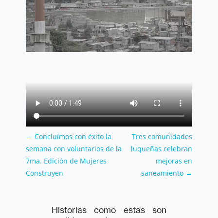
←
Concluímos con éxito la
Tres comunidades
semana con voluntarios de la
luqueñas celebran
7ma. Edición de Mujeres
mejoras en
Construyen
saneamiento
→
Historias como estas son