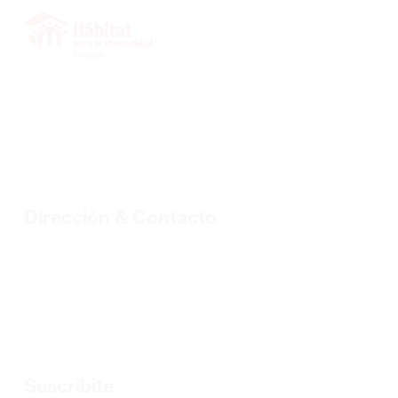
INICIO
SOBRE NOSOTROS
VOLUNTARIOS
PROYECTOS
BIBLIOTECA
BLOG
Dirección & Contacto
Tel.: +595 21 328 2773/328 7499 |
habipar@habitat.org.py
Sgto. Primero Tomás Lombardo N° 352 c/ Ambay B° Loma
Pytá.
Asunción, Paraguay
Suscribite