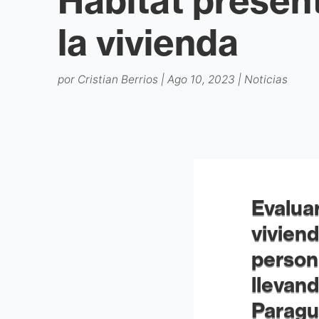
Hábitat presen
la vivienda
por
Cristian Berrios
|
Ago 10, 2023
|
Noticias
Evaluar
viviend
persona
llevan
Paragu