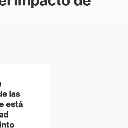
el impacto de
a
de las
e está
dad
into