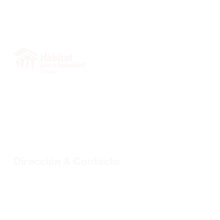
INICIO
SOBRE NOSOTROS
VOLUNTARIOS
PROYECTOS
BIBLIOTECA
BLOG
Dirección & Contacto
Tel.: +595 21 328 2773/328 7499 |
habipar@habitat.org.py
Sgto. Primero Tomás Lombardo N° 352 c/ Ambay B° Loma