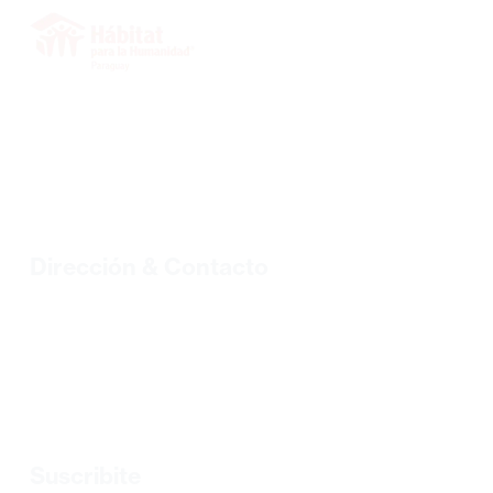
INICIO
SOBRE NOSOTROS
VOLUNTARIOS
PROYECTOS
BIBLIOTECA
BLOG
Dirección & Contacto
Tel.: +595 21 328 2773/328 7499 |
habipar@habitat.org.py
Sgto. Primero Tomás Lombardo N° 352 c/ Ambay B° Loma
Pytá.
Asunción, Paraguay
Suscribite