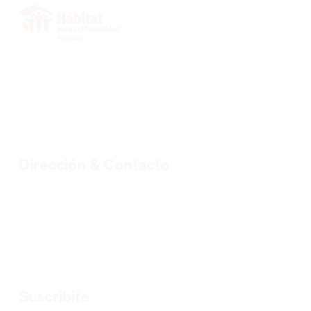
INICIO
SOBRE NOSOTROS
VOLUNTARIOS
PROYECTOS
BIBLIOTECA
BLOG
Dirección & Contacto
Tel.: +595 21 328 2773/328 7499 |
habipar@habitat.org.py
Sgto. Primero Tomás Lombardo N° 352 c/ Ambay B° Loma
Pytá.
Asunción, Paraguay
Suscribite