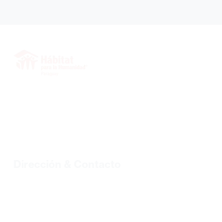
INICIO
SOBRE NOSOTROS
VOLUNTARIOS
PROYECTOS
BIBLIOTECA
BLOG
Dirección & Contacto
Tel.: +595 21 328 2773/328 7499 |
habipar@habitat.org.py
Sgto. Primero Tomás Lombardo N° 352 c/ Ambay B° Loma