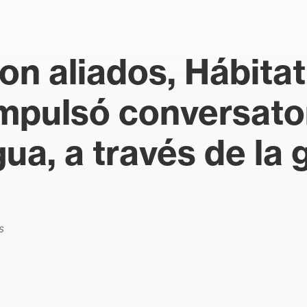
n aliados, Hábitat
pulsó conversator
ua, a través de la 
s