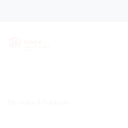
INICIO
SOBRE NOSOTROS
VOLUNTARIOS
PROYECTOS
BIBLIOTECA
BLOG
Dirección & Contacto
Tel.: +595 21 328 2773/328 7499 |
habipar@habitat.org.py